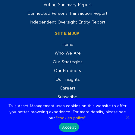
Voting Summary Report
Connected Persons Transaction Report
Independent Oversight Entity Report
SITEMAP
Home
Who We Are
Our Strategies
Our Products
Our Insights
Careers
Subscribe
Talis Asset Management uses cookies on this website to offer
you better browsing experience. For more details, please see
©2026 Talis Asset Management Company Limited.
our
"cookies policy"
.
All Rights Reserved.
Accept
Cookies Policy
Privacy Policy
Website by Pronto