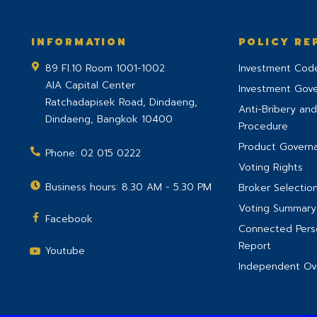
INFORMATION
POLICY RE
89 Fl.10 Room 1001-1002
Investment Code
AIA Capital Center
Investment Gov
Ratchadapisek Road, Dindaeng,
Anti-Bribery and
Dindaeng
,
Bangkok
10400
Procedure
Product Govern
Phone:
02 015 0222
Voting Rights
Business hours: 8.30 AM - 5.30 PM
Broker Selection
Voting Summary
Facebook
Connected Perso
Report
Youtube
Independent Ove