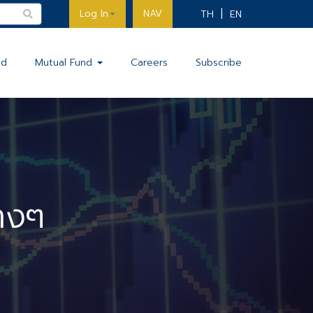
Log In
NAV
TH
EN
nd
Mutual Fund
Careers
Subscribe
างๆ