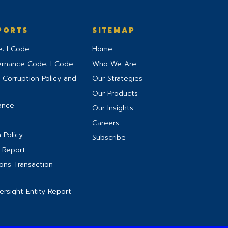
PORTS
SITEMAP
: I Code
Home
ernance Code: I Code
Who We Are
 Corruption Policy and
Our Strategies
Our Products
ance
Our Insights
Careers
 Policy
Subscribe
 Report
ns Transaction
rsight Entity Report