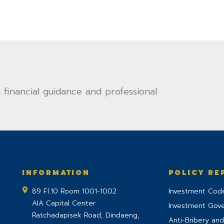
financial guidance and professional
INFORMATION
POLICY RE
89 Fl.10 Room 1001-1002
Investment Code
AIA Capital Center
Investment Gov
Ratchadapisek Road, Dindaeng,
Anti-Bribery and