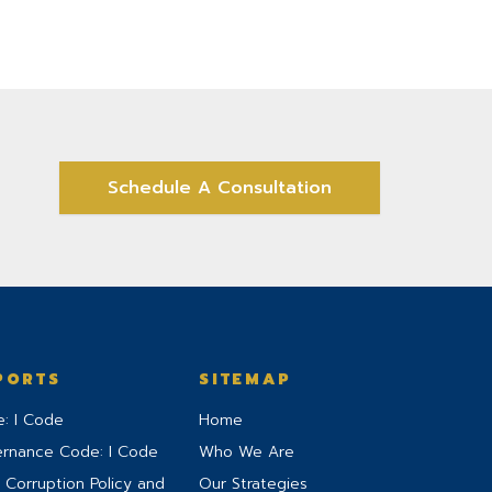
Schedule A Consultation
PORTS
SITEMAP
: I Code
Home
ernance Code: I Code
Who We Are
 Corruption Policy and
Our Strategies