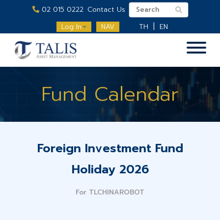
02 015 0222
Contact Us
Log In
NAV
TH
EN
Fund Calendar
Foreign Investment Fund
Holiday 2026
For TLCHINAROBOT